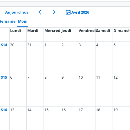
Aujourd’hui
Avril 2026
Semaine
Mois
Lundi
Mardi
Mercredi
Jeudi
Vendredi
Samedi
Dimanc
S14
30
31
1
2
3
4
5
S15
6
7
8
9
10
11
12
S16
13
14
15
16
17
18
19