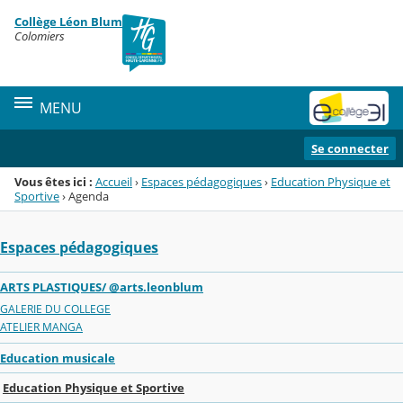
Panneau de gestion des cookies
Collège Léon Blum
Menu de la rubrique
Contenu
Colomiers
MENU
Se connecter
Vous êtes ici :
Accueil
›
Espaces pédagogiques
›
Education Physique et
Sportive
›
Agenda
Espaces pédagogiques
ARTS PLASTIQUES/ @arts.leonblum
GALERIE DU COLLEGE
ATELIER MANGA
Education musicale
Education Physique et Sportive