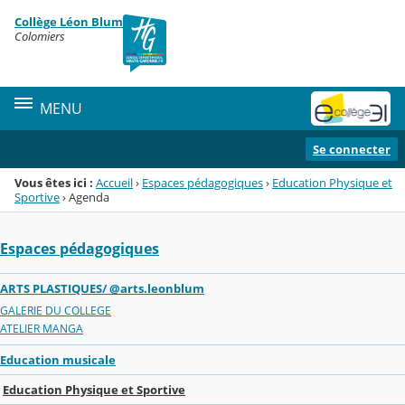
Panneau de gestion des cookies
Collège Léon Blum
Menu de la rubrique
Contenu
Colomiers
MENU
Se connecter
Vous êtes ici :
Accueil
›
Espaces pédagogiques
›
Education Physique et
Sportive
›
Agenda
Espaces pédagogiques
ARTS PLASTIQUES/ @arts.leonblum
GALERIE DU COLLEGE
ATELIER MANGA
Education musicale
Education Physique et Sportive