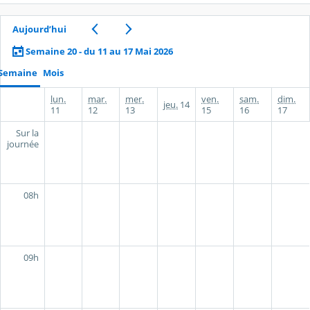
Aujourd’hui
Semaine 20 - du 11 au 17 Mai 2026
Semaine
Mois
lun.
mar.
mer.
ven.
sam.
dim.
jeu.
14
11
12
13
15
16
17
Sur la
journée
08h
09h