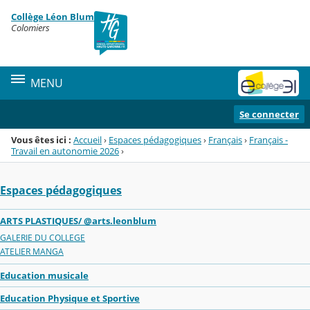
Panneau de gestion des cookies
Collège Léon Blum
Menu de la rubrique
Contenu
Colomiers
MENU
Se connecter
Vous êtes ici :
Accueil
›
Espaces pédagogiques
›
Français
›
Français -
Travail en autonomie 2026
›
Espaces pédagogiques
ARTS PLASTIQUES/ @arts.leonblum
GALERIE DU COLLEGE
ATELIER MANGA
Education musicale
Education Physique et Sportive