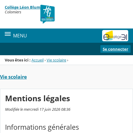
Panneau de gestion des cookies
Collège Léon Blum
Menu de la rubrique
Contenu
Colomiers
MENU
Se connecter
Vous êtes ici :
Accueil
›
Vie scolaire
›
Vie scolaire
Mentions légales
Modifiée le mercredi 17 juin 2026 08:36
Informations générales