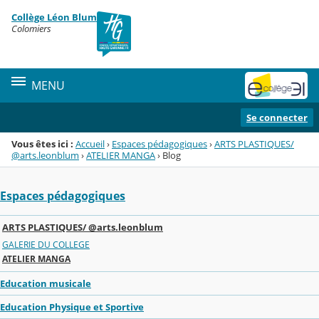
Panneau de gestion des cookies
Collège Léon Blum
Menu de la rubrique
Contenu
Colomiers
MENU
Se connecter
Vous êtes ici :
Accueil
›
Espaces pédagogiques
›
ARTS PLASTIQUES/
@arts.leonblum
›
ATELIER MANGA
›
Blog
Espaces pédagogiques
ARTS PLASTIQUES/ @arts.leonblum
GALERIE DU COLLEGE
ATELIER MANGA
Education musicale
Education Physique et Sportive